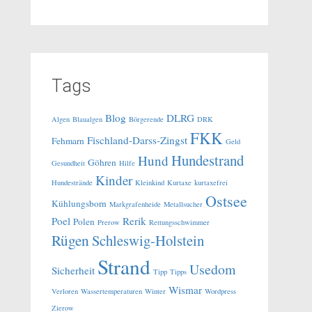
Tags
Blog
DLRG
Algen
Blaualgen
Börgerende
DRK
FKK
Fischland-Darss-Zingst
Fehmarn
Geld
Hundestrand
Hund
Göhren
Gesundheit
Hilfe
Kinder
Hundestrände
Kleinkind
Kurtaxe
kurtaxefrei
Ostsee
Kühlungsborn
Markgrafenheide
Metallsucher
Poel
Rerik
Polen
Prerow
Rettungsschwimmer
Rügen
Schleswig-Holstein
Strand
Usedom
Sicherheit
Tipp
Tipps
Wismar
Verloren
Wassertemperaturen
Winter
Wordpress
Zierow