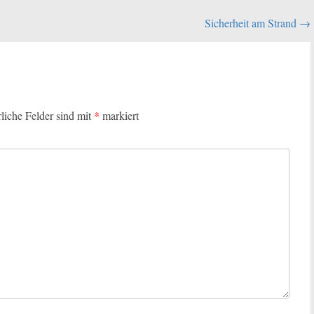
Sicherheit am Strand
→
rliche Felder sind mit
*
markiert