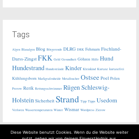
Tags
Blog
DLRG
Fischland-
Fehmarn
Algen
Blaualgen
Börgerende
DRK
FKK
Hund
Darss-Zingst
Göhren
Geld
Gesundheit
Hilfe
Hundestrand
Kinder
Hundestrände
Kleinkind
Kurtaxe
kurtaxefrei
Ostsee
Poel
Kühlungsborn
Polen
Markgrafenheide
Metallsucher
Rügen
Schleswig-
Rerik
Prerow
Rettungsschwimmer
Strand
Holstein
Usedom
Sicherheit
Tipp
Tipps
Wismar
Verloren
Wassertemperaturen
Winter
Wordpress
Zierow
Diese Website benutzt Cookies. Wenn du die Website weiter
nutzt, gehen wir von deinem Einverständnis aus.