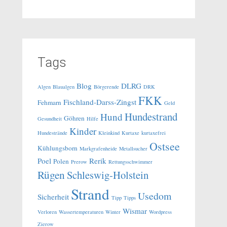
Tags
Blog
DLRG
Algen
Blaualgen
Börgerende
DRK
FKK
Fischland-Darss-Zingst
Fehmarn
Geld
Hundestrand
Hund
Göhren
Gesundheit
Hilfe
Kinder
Hundestrände
Kleinkind
Kurtaxe
kurtaxefrei
Ostsee
Kühlungsborn
Markgrafenheide
Metallsucher
Poel
Rerik
Polen
Prerow
Rettungsschwimmer
Rügen
Schleswig-Holstein
Strand
Usedom
Sicherheit
Tipp
Tipps
Wismar
Verloren
Wassertemperaturen
Winter
Wordpress
Zierow