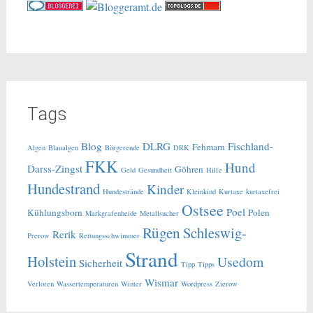
Tags
Blog
DLRG
Fischland-
Fehmarn
Algen
Blaualgen
Börgerende
DRK
FKK
Hund
Darss-Zingst
Göhren
Geld
Gesundheit
Hilfe
Hundestrand
Kinder
Hundestrände
Kleinkind
Kurtaxe
kurtaxefrei
Ostsee
Poel
Kühlungsborn
Polen
Markgrafenheide
Metallsucher
Rügen
Schleswig-
Rerik
Prerow
Rettungsschwimmer
Strand
Holstein
Usedom
Sicherheit
Tipp
Tipps
Wismar
Verloren
Wassertemperaturen
Winter
Wordpress
Zierow