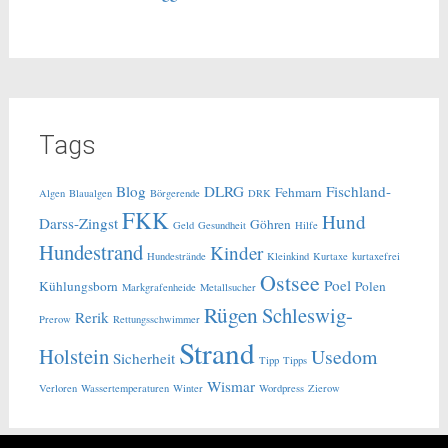
Tags
Blog
DLRG
Fischland-
Fehmarn
Algen
Blaualgen
Börgerende
DRK
FKK
Hund
Darss-Zingst
Göhren
Geld
Gesundheit
Hilfe
Hundestrand
Kinder
Hundestrände
Kleinkind
Kurtaxe
kurtaxefrei
Ostsee
Poel
Kühlungsborn
Polen
Markgrafenheide
Metallsucher
Rügen
Schleswig-
Rerik
Prerow
Rettungsschwimmer
Strand
Holstein
Usedom
Sicherheit
Tipp
Tipps
Wismar
Verloren
Wassertemperaturen
Winter
Wordpress
Zierow